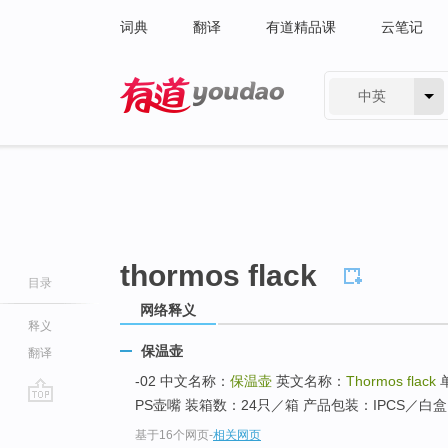
词典
翻译
有道精品课
云笔记
中英
有道 - 网易旗下搜索
thormos flack
目录
网络释义
释义
保温壶
翻译
-02 中文名称：
保温壶
英文名称：
Thormos flack
单
PS壶嘴 装箱数：24只／箱 产品包装：IPCS／白盒
go
基于16个网页
-
相关网页
top