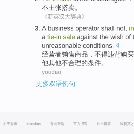
不
主张搭
卖
。
《新英汉大辞典》
A business
operator
shall not
,
in
a
tie-in
sale
against
the wish
of
unreasonable
conditions
.
经营者
销售
商品
，
不得
违背
购买
他其他
不合理
的
条件
。
youdao
更多双语例句
关于有道
Investors
有道智选
官方博客
技术博客
诚聘英