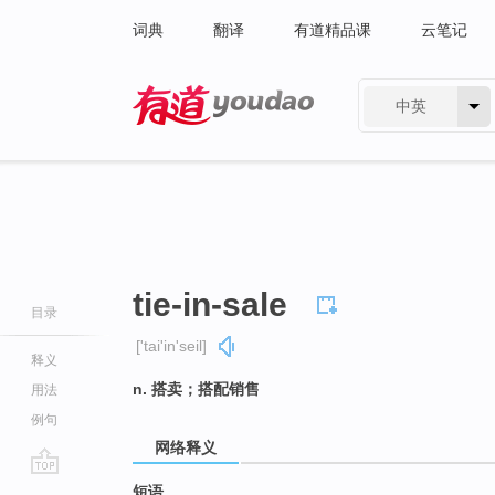
词典
翻译
有道精品课
云笔记
中英
有道 - 网易旗下搜索
tie-in-sale
目录
['tai'in'seil]
释义
n. 搭卖；搭配销售
用法
例句
网络释义
go
短语