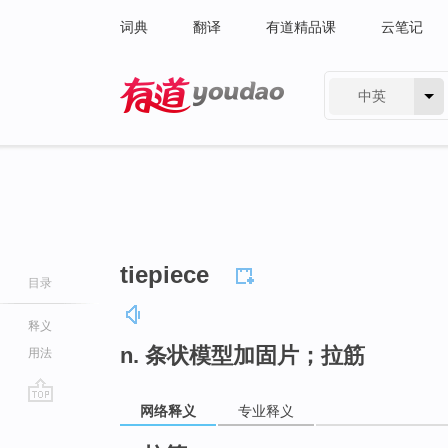
词典
翻译
有道精品课
云笔记
中英
有道 - 网易旗下搜索
tiepiece
目录
释义
n. 条状模型加固片；拉筋
用法
网络释义
专业释义
go
top