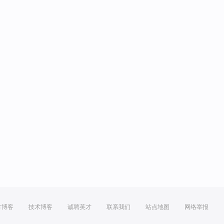
方博客
技术博客
诚聘英才
联系我们
站点地图
网络举报