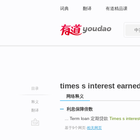
词典
翻译
有道精品课
中
有道 - 网易旗下搜索
times s interest earne
目录
网络释义
释义
利息保障倍数
翻译
... Term loan 定期贷款
Times s intere
基于9个网页
-
相关网页
go
top