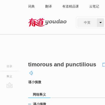
词典
翻译
有道精品课
云笔记
中英
有道 - 网易旗下搜索
timorous and punctilious
目录
释义
谨小慎微
go
网络释义
top
谨小慎微