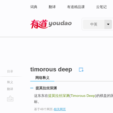
词典
翻译
有道精品课
云笔记
中英
有道 - 网易旗下搜索
timorous deep
目录
网络释义
释义
提莫拉丝深渊
翻译
这东东在
提莫拉丝深渊
(
Timorous Deep
)的棋盘的国
标。
go
基于48个网页
-
相关网页
top