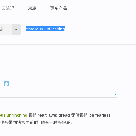
云笔记
惠惠
更多产品
英
ous unflinching
畏惧 fear; awe; dread 无所畏惧 be fearless;
 awe; 当他被带到法官面前时, 他有一种畏惧感。