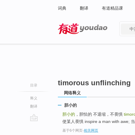
词典
翻译
有道精品课
中
有道 - 网易旗下搜索
timorous unflinching
目录
网络释义
释义
胆小的
翻译
胆小的
，胆怯的 不退缩，不畏惧
timor
使某人畏惧 inspire a man with
go
基于6个网页
-
相关网页
top