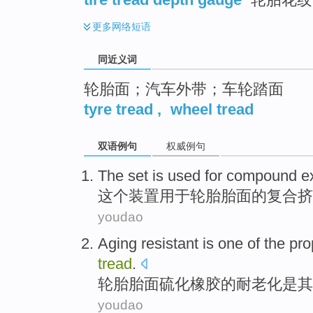
更多
网络短语
同近义词
轮胎面；汽车外带；车轮踏面
tyre tread
,
wheel tread
双语例句
权威例句
The
set
is used for
compound
e
这个
装置
用于
轮胎
胎面的
复合
挤
youdao
Aging
resistant
is
one of
the
pro
tread
.
轮胎
胎面
硫化
橡胶
的
耐
老化
是
其
youdao