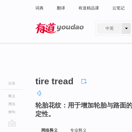
词典
翻译
有道精品课
云笔记
中英
有道 - 网易旗下搜索
tire tread
目录
释义
轮胎花纹：用于增加轮胎与路面
用法
例句
定性。
go
网络释义
专业释义