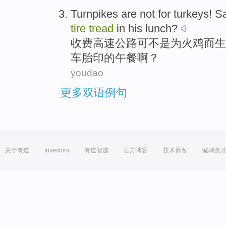
Turnpikes
are not
for
turkeys
!
S
tire
tread
in
his lunch
?
收费
高速公路可不是
为
火鸡
而生
车胎
印的午餐啊？
youdao
更多双语例句
关于有道
Investors
有道智选
官方博客
技术博客
诚聘英