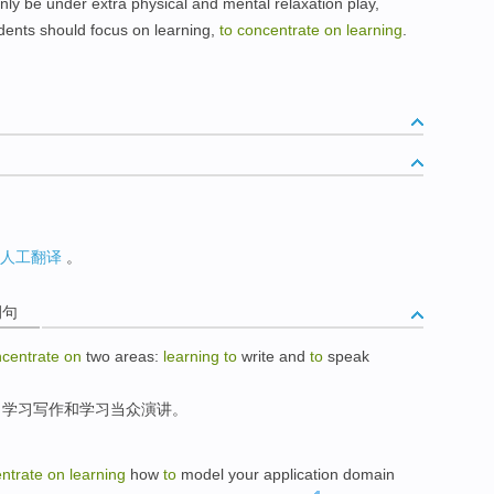
ly be under extra physical and mental relaxation play,
udents should focus on learning,
to concentrate on learning
.
人工翻译
。
例句
ncentrate
on
two
areas
:
learning
to
write
and
to
speak
：
学习
写作
和
学习
当众
演讲
。
ntrate
on
learning
how
to
model
your
application
domain