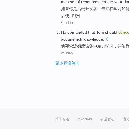
as
a
set
of
resources
,
create
your
da
如果
你
是
后端
开发者
，
专注
在
学习
如
后
使用
物件
。
youdao
He
demanded that
Tom
should
conce
acquire
rich
knowledge
.
他
要求
汤姆
应该
集中
精力
学习
，
并
依
youdao
更多双语例句
关于有道
Investors
有道智选
官