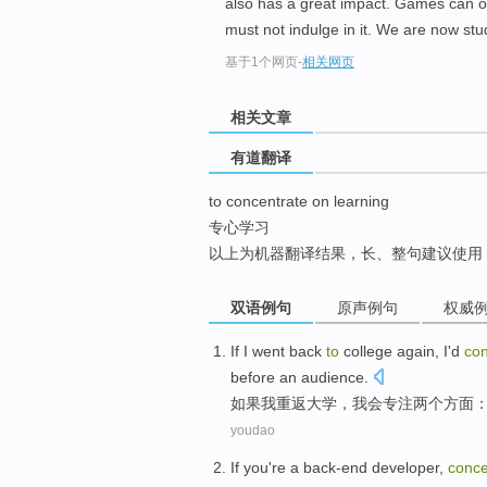
also has a great impact. Games can on
top
must not indulge in it. We are now st
基于1个网页
-
相关网页
相关文章
有道翻译
to concentrate on learning
专心学习
以上为机器翻译结果，长、整句建议使用
双语例句
原声例句
权威
If
I
went
back
to
college
again,
I
'd
co
before an
audience
.
如果
我
重返
大学
，
我会
专注
两个
方面
youdao
If
you
're
a
back-end
developer
,
conce