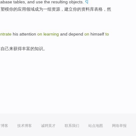
tabase
tables
,
and
use
the
resulting objects
.
何
塑
模
你
的
应用
领域
成为
一
组
资源
，
建立
你的
资料库
表格
，
然
ntrate
his attention
on
learning
and
depend
on
himself
to
靠
自己
来
获得
丰富
的知识。
方博客
技术博客
诚聘英才
联系我们
站点地图
网络举报