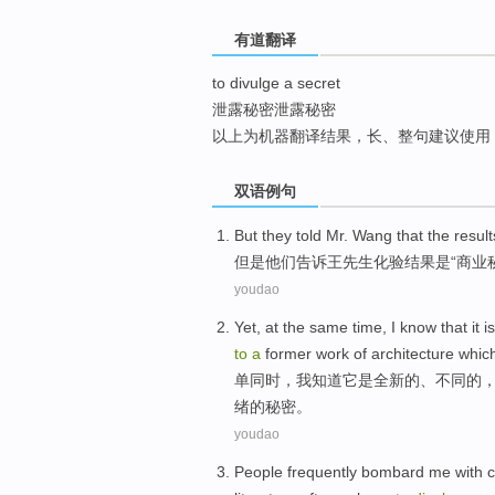
top
有道翻译
to divulge a secret
泄露秘密泄露秘密
以上为机器翻译结果，长、整句建议使用
双语例句
But
they
told
Mr. Wang
that
the result
但是
他们
告诉
王先生
化验
结果
是
“
商业
youdao
Yet,
at the same time
,
I
know that
it
is
to
a
former
work
of
architecture
whic
单
同时
，
我
知道
它
是
全新
的
、
不同
的
绪
的
秘密
。
youdao
People
frequently bombard
me
with
c