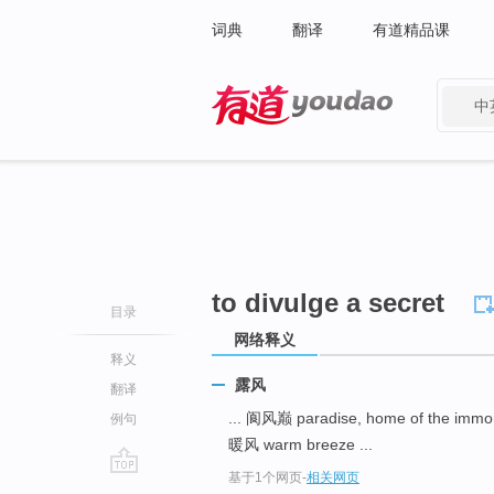
词典
翻译
有道精品课
中
有道 - 网易旗下搜索
to divulge a secret
目录
网络释义
释义
露风
翻译
... 阆风巅 paradise, home of the immor
例句
暖风 warm breeze ...
基于1个网页
-
相关网页
go