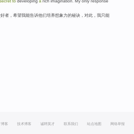
secret
to
developing
a
rich
imagination. My
only
response
爱好者
，
希望
我
能
告诉他们
培养
想象力的
秘诀
，
对此
，
我
只能
方博客
技术博客
诚聘英才
联系我们
站点地图
网络举报