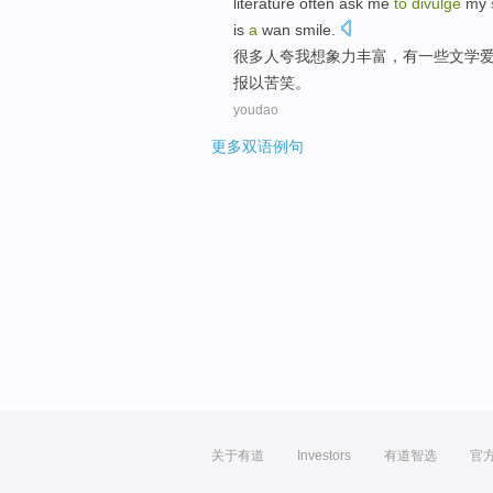
literature
often
ask
me
to
divulge
my
is
a
wan
smile
.
很多
人
夸
我
想象力
丰富
，
有
一些
文学
报以苦笑
。
youdao
更多双语例句
关于有道
Investors
有道智选
官