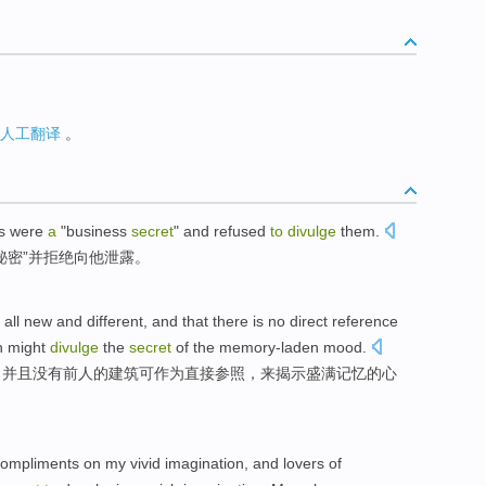
人工翻译
。
s
were
a
"
business
secret
"
and
refused
to
divulge
them
.
秘密
”
并
拒绝
向
他
泄露
。
all new
and
different
,
and
that there
is no
direct
reference
h might
divulge
the
secret
of the memory-laden
mood
.
，
并且
没有
前人
的
建筑
可作为
直接
参照
，
来
揭示盛满记忆的
心
ompliments on
my
vivid
imagination
, and
lovers
of