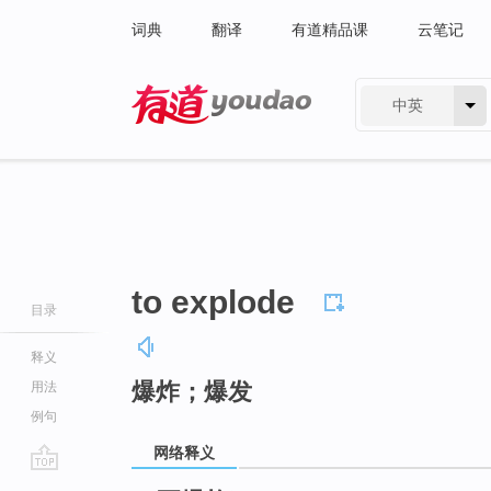
词典
翻译
有道精品课
云笔记
中英
有道 - 网易旗下搜索
to explode
目录
释义
爆炸；爆发
用法
例句
网络释义
go