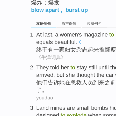
爆炸；爆发
blow apart
,
burst up
双语例句
原声例句
权威例句
At last
,
a
women's
magazine
to
equals
beautiful
.
终于
有一家
妇女
杂志
起来推翻
瘦
《牛津词典》
T
hey told her
to
stay still until
arrived, but she thought the ca
他
们告诉她在急救人员到来之前
了。
youdao
Land mines
are
small
bombs
hi
designed
to
explode
when
som