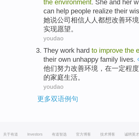
the
environment
. She and her w
can help people realize their wi
她
说公司相信人人都想改善环境
实现愿望。
youdao
They
work hard
to
improve
the
their
own
unhappy
family
lives
.
他们
努力
改善
环境
，
在一定程度
的
家庭
生活
。
youdao
更多双语例句
关于有道
Investors
有道智选
官方博客
技术博客
诚聘英