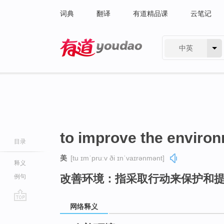
词典
翻译
有道精品课
云笔记
中英
有道 - 网易旗下搜索
to improve the enviro
目录
美
[tu ɪmˈpruːv ði ɪnˈvaɪrənmənt]
释义
改善环境：指采取行动来保护和
例句
网络释义
go
top