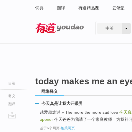
词典
翻译
有道精品课
云笔记
中英
有道 - 网易旗下搜索
today makes me an ey
目录
网络释义
释义
今天真是让我大开眼界
翻译
越爱越难过 » The more the more sad love
今天真
opener
今天爸爸为我请了一个家庭教师，为我补
go
基于6个网页
-
相关网页
top