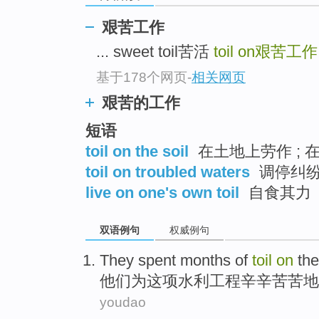
艰苦工作
... sweet toil苦活
toil on
艰苦工作
基于178个网页
-
相关网页
艰苦的工作
短语
toil on the soil
在土地上劳作 ; 
toil on troubled waters
调停纠
live on one's own toil
自食其力
双语例句
权威例句
They
spent
months
of
toil
on
th
他们
为
这项
水利
工程辛辛苦苦地
youdao