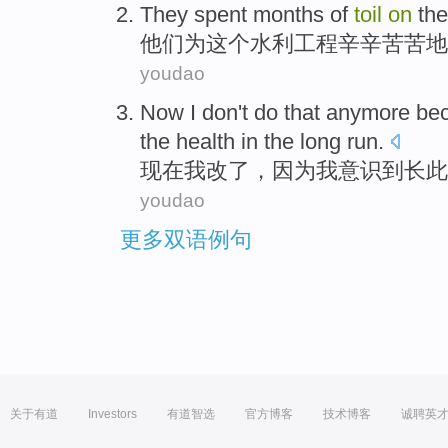
They
spent
months
of
toil
on
the
他们
为
这个
水利
工程辛辛苦苦地
youdao
Now
I
don't do that anymore
be
the
health
in
the
long
run
.
现在
我
改
了，
因为
我
意识到
长
此
youdao
更多双语例句
关于有道
Investors
有道智选
官方博客
技术博客
诚聘英