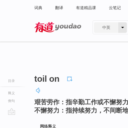
词典
翻译
有道精品课
云笔记
中英
有道 - 网易旗下搜索
toil on
目录
释义
艰苦劳作：指辛勤工作或不懈努
例句
不懈努力：指持续努力，不间断
go
top
网络释义