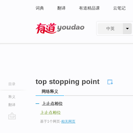
词典
翻译
有道精品课
云笔记
中英
有道 - 网易旗下搜索
top stopping point
目录
网络释义
释义
上止点相位
翻译
上止点相位
基于1个网页
-
相关网页
go
top