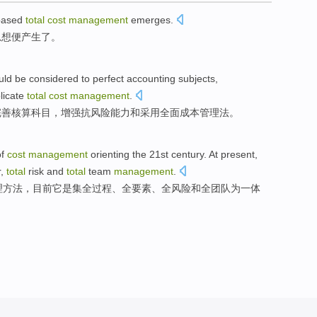
based
total
cost
management
emerges.
思想
便
产生
了。
ld be considered to
perfect
accounting
subjects
,
licate
total
cost
management
.
完善
核算
科目
，
增强
抗
风险
能力
和
采用
全面
成本
管理法
。
f
cost
management
orienting the
21st
century
.
At present
,
r
,
total
risk
and
total
team
management
.
理
方法
，
目前
它
是集
全过程
、
全
要素
、全
风险
和
全
团队
为一体