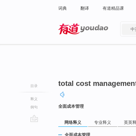
词典
翻译
有道精品课
中
有道 - 网易旗下搜索
total cost managemen
目录
释义
全面成本管理
例句
网络释义
专业释义
英英
go
top
全面成本管理