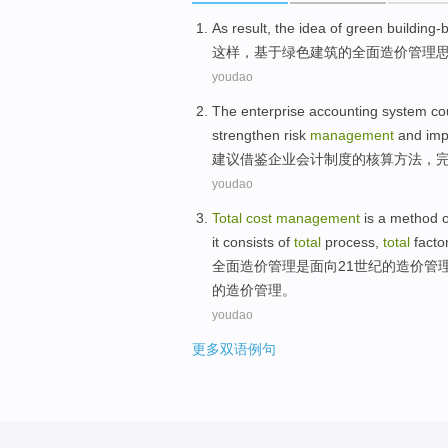
As
result
, the
idea
of
green
building-
这样，基于
绿色
建筑
的
全面
造价
管理
youdao
The
enterprise
accounting
system
cou
strengthen
risk
management
and
imp
建议借鉴
企业
会计
制度
的
核算
方法，
youdao
Total
cost
management
is
a
method
o
it
consists of
total
process
,
total
facto
全面
造价
管理
是
面向
21
世纪
的
造价管
的造价管理。
youdao
更多双语例句