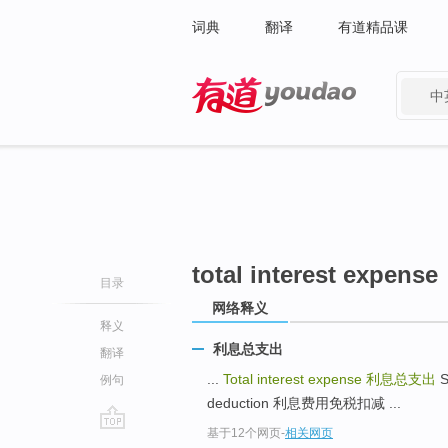
词典
翻译
有道精品课
中
有道 - 网易旗下搜索
total interest expense
目录
网络释义
释义
利息总支出
翻译
...
Total interest expense
利息总支出
S
例句
deduction 利息费用免税扣减 ...
基于12个网页
-
相关网页
go