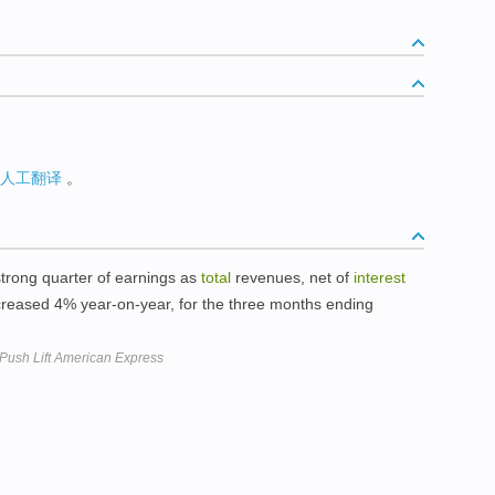
人工翻译
。
trong quarter of earnings as
total
revenues, net of
interest
creased 4% year-on-year, for the three months ending
ush Lift American Express