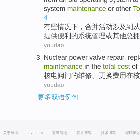
system
maintenance
or
other
To
有些
情况下
，
合并
活动
涉及
到
从
提供
便利
的
系统
管理
或
其他
总
拥
youdao
Nuclear
power
valve
repair
,
rep
maintenance
in
the
total
cost
of
核电
阀门
的
维修
、
更换
费用
在
核
youdao
更多双语例句
关于有道
Investors
有道智选
官方博客
技术博客
诚聘英