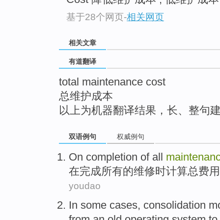
top
基于28个网页
-
相关网页
相关文章
有道翻译
total maintenance cost
总维护成本
以上为机器翻译结果，长、整句
双语例句
权威例句
On
completion
of
all
maintenan
在
完成
所有
的
维修
时
计算
总
费用
youdao
In some
cases
,
consolidation
m
from
an
old
operating
system
to