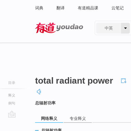
词典
翻译
有道精品课
云笔记
中英
有道 - 网易旗下搜索
total radiant power
目录
释义
总辐射功率
例句
网络释义
专业释义
go
top
总辐射功率