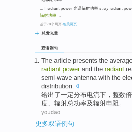
... l radiant power 光谱辐射功率 stray radiant
辐射功率
...
基于78个网页
-
相关网页
总发光量
双语例句
The article presents
the averag
radiant
power
and
the
radiant
re
semi-wave
antenna
with
the ele
distribution
.
给出
了
一定
分布
电
流下，
整数
倍
度
、辐射
总
功率
及
辐射
电阻
。
youdao
更多双语例句