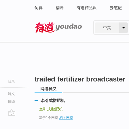
词典
翻译
有道精品课
云笔记
中英
有道 - 网易旗下搜索
trailed fertilizer broadcaster
目录
网络释义
释义
牵引式撒肥机
翻译
牵引式撒肥机
基于1个网页
-
相关网页
go
top