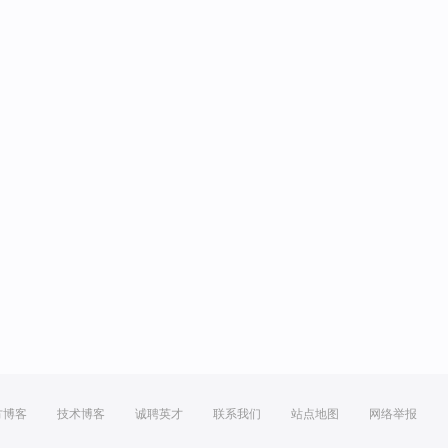
方博客
技术博客
诚聘英才
联系我们
站点地图
网络举报