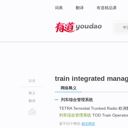
词典
翻译
有道精品课
中
有道 - 网易旗下搜索
train integrated man
目录
网络释义
释义
列车综合管理系统
翻译
TETRA Terrestial Trunked Radi
列车综合管理系统
TOD Train Opera
go
基于52个网页
-
相关网页
top