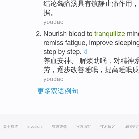
结论
蠲痛
汤
具有镇静
止痛
作用，
据
。
youdao
Nourish
blood
to
tranquilize
min
remiss
fatigue
,
improve
sleepin
step by step.
养
血
安神
、 解烦助眠，对
精神
劳
，
逐步改善
睡眠
，
提高
睡眠
质
youdao
更多双语例句
关于有道
Investors
有道智选
官方博客
技术博客
诚聘英