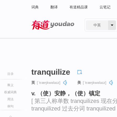
词典
翻译
有道精品课
云笔记
中英
有道 - 网易旗下搜索
tranquilize
目录
英
[ˈtræŋkwəlaɪz]
美
[ˈtræŋkwəlaɪz]
释义
v. （使）安静，（使）镇定
权威词典
用法
[ 第三人称单数 tranquilizes 现在分词
例句
tranquilized 过去分词 tranquilized 