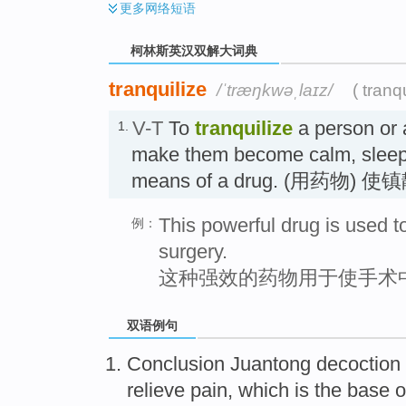
更多
网络短语
柯林斯英汉双解大词典
tranquilize
/ˈtræŋkwəˌlaɪz/
( tranq
V-T
To
tranquilize
a person or 
1.
make them become calm, sleep
means of a drug. (用药物)
This powerful drug is used t
例：
surgery.
这种强效的药物用于使手术
双语例句
Conclusion
Juantong
decoction
relieve
pain, which is the base 