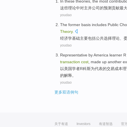
In
these
theories
, the
most
contributi
这些
理论
中
对
主并公司
的
预测
贡献
最
youdao
The former
basis
includes
Public
Cho
Theory
.
经济学
基础
主要包括
公共
选择
理论
、
youdao
Representative
by
America
learner
R
transaction
cost
,
made up
another
ex
以
美国
学者
R
科
斯为
代表
的
交易
成本
理
的
解释
。
youdao
更多双语例句
关于有道
Investors
有道智选
官