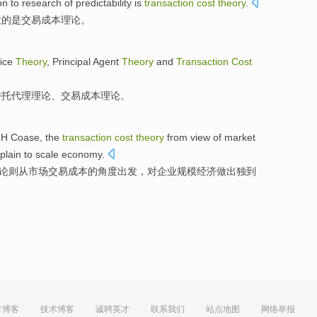
on
to
research
of
predictability
is
transaction
cost
theory
.
大
的
是
交易
成本
理论
。
ice
Theory
,
Principal
Agent
Theory
and
Transaction
Cost
委托
代理
理论、
交易
成本
理论。
 H
Coase
,
the
transaction
cost
theory
from
view
of
market
plain
to
scale
economy
.
论
则
从
市场
交易成本
的
角度出发
，
对
企业规模
经济
做出
独到
方博客
技术博客
诚聘英才
联系我们
站点地图
网络举报