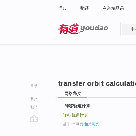
词典
翻译
有道精品课
中
有道 - 网易旗下搜索
transfer orbit calculat
目录
网络释义
释义
转移轨道计算
翻译
转移轨道计算
基于1个网页
-
相关网页
go
top