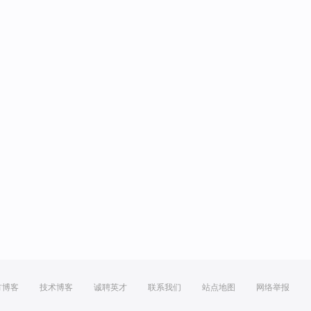
方博客
技术博客
诚聘英才
联系我们
站点地图
网络举报