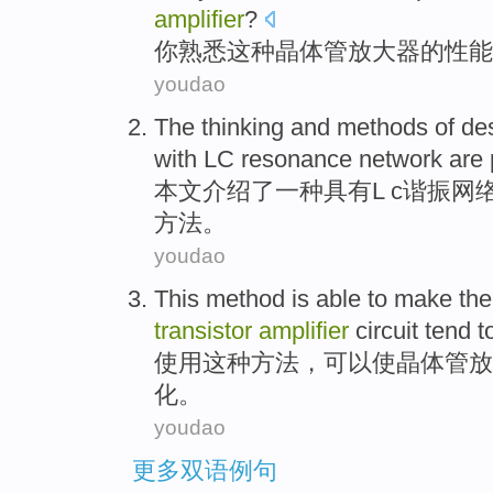
amplifier
?
你
熟悉
这种
晶体管
放大器
的
性能
youdao
The
thinking
and
methods
of
de
with
LC
resonance
network
are
本文
介绍了
一种
具有
L c
谐振
网
方法
。
youdao
This
method
is
able
to make
the
transistor
amplifier
circuit
tend t
使用
这种
方法
，
可以
使
晶体管
放
化
。
youdao
更多双语例句