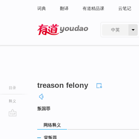
词典
翻译
有道精品课
云笔记
中英
有道 - 网易旗下搜索
treason felony
目录
释义
叛国罪
go
网络释义
top
背叛罪