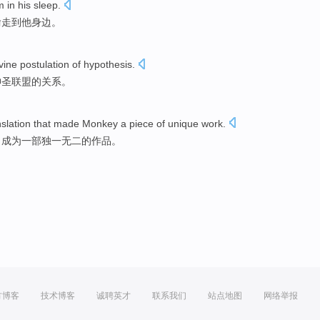
m
in
his
sleep
.
偷
走到
他
身边。
vine
postulation of hypothesis.
神圣
联盟的关系。
nslation
that made
Monkey
a piece
of
unique
work
.
》成为一部
独一无二
的
作品
。
方博客
技术博客
诚聘英才
联系我们
站点地图
网络举报