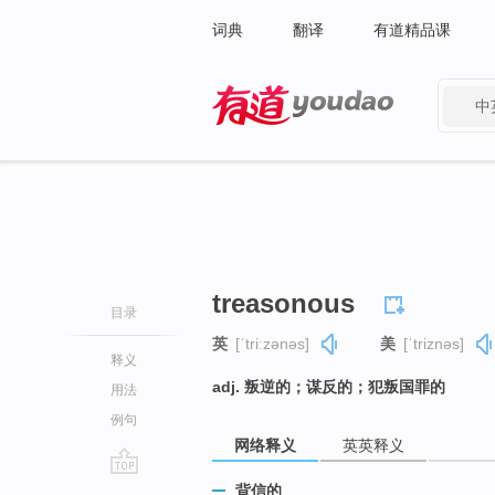
词典
翻译
有道精品课
中
有道 - 网易旗下搜索
treasonous
目录
英
[ˈtriːzənəs]
美
[ˈtriznəs]
释义
adj. 叛逆的；谋反的；犯叛国罪的
用法
例句
网络释义
英英释义
go
背信的