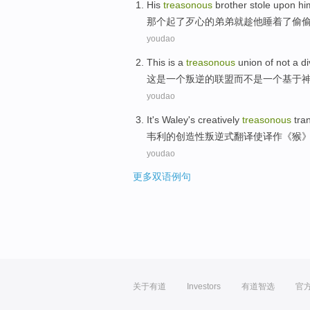
His
treasonous
brother
stole
upon
hi
那个
起了歹心的
弟弟
就趁
他
睡着了
偷
youdao
This
is
a
treasonous
union
of
not
a
di
这
是
一
个
叛逆
的
联盟
而不是
一个基于
youdao
It's Waley's
creatively
treasonous
tra
韦利
的
创造性
叛逆式
翻译
使
译作《
猴
youdao
更多双语例句
关于有道
Investors
有道智选
官