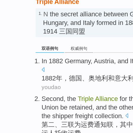
Triple Alliance
N
the secret alliance between 
1.
Hungary, and Italy formed in 188
1914 三国同盟
双语例句
权威例句
In 1882
Germany
,
Austria
,
and
I
1882年，
德国
、
奥地利
和
意大
youdao
Second
,
the
Triple
Alliance
for
t
Union
be retained
, and
the othe
the
shipper freight
collection
.
第二
、
三联
为
运费
通知
联，
其中