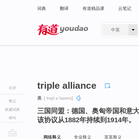
词典
翻译
有道精品课
云笔记
中英
有道 - 网易旗下搜索
triple alliance
目录
美
[ˈtrɪpl əˈlaɪəns]
释义
三国同盟：德国、奥匈帝国和意
权威词典
例句
该协议从1882年持续到1914年。
网络释义
专业释义
英英释义