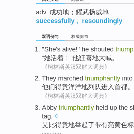
adv. 成功地；耀武扬威地
successfully
,
resoundingly
双语例句
权威例句
"
She
's alive
!"
he
shouted
triump
“
她
活着
！”
他
狂喜地
大喊
。
《柯林斯英汉双解大词典》
They
marched
triumphantly
into
他们
得意
洋洋地列队
进入
首都。
《柯林斯英汉双解大词典》
Abby
triumphantly
held up
the
s
tag
.
艾比
得意地
举起
了
带有
亮
黄色
标
youdao