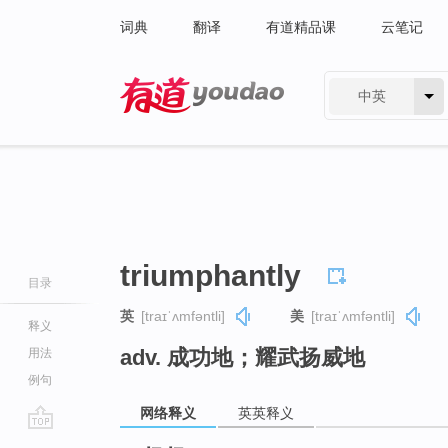
词典
翻译
有道精品课
云笔记
中英
有道 - 网易旗下搜索
triumphantly
目录
英
[traɪˈʌmfəntli]
美
[traɪˈʌmfəntli]
释义
adv. 成功地；耀武扬威地
用法
例句
网络释义
英英释义
go