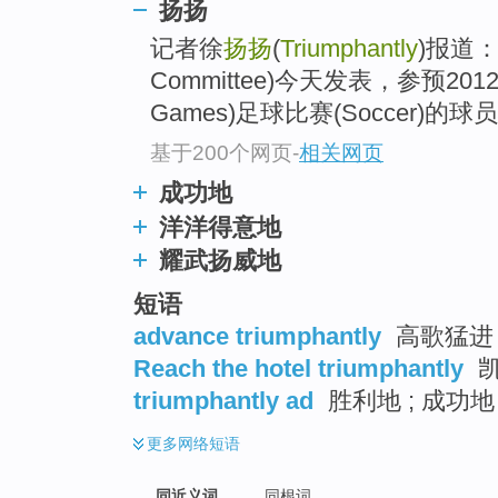
扬扬
top
记者徐
扬扬
(
Triumphantly
)报道：
Committee)今天发表，参预201
Games)足球比赛(Soccer)的
基于200个网页
-
相关网页
成功地
洋洋得意地
耀武扬威地
短语
advance triumphantly
高歌猛进 
Reach the hotel triumphantly
凯
triumphantly ad
胜利地 ; 成功地
更多
网络短语
同近义词
同根词