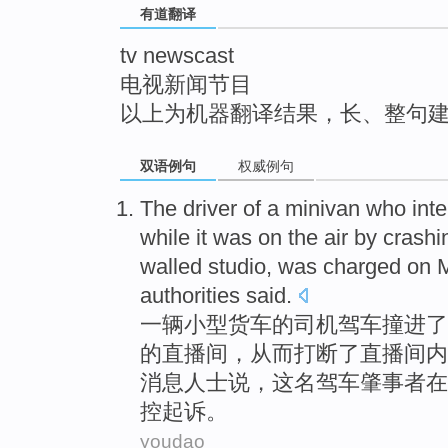
有道翻译
top
tv newscast
电视新闻节目
以上为机器翻译结果，长、整句
双语例句
权威例句
The
driver
of
a
minivan
who
int
while it was on the air by
crashi
walled
studio, was
charged
on
authorities
said
.
一
辆
小型
货车
的
司机
驾车
撞
进
了
的
直播间
，从而
打断
了
直播间
内
消息人士
说
，这名驾车
肇事者
在
控
起诉。
youdao