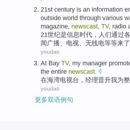
21st
century
is an
information
e
outside world
through
various
w
magazine
,
newscast
,
TV
,
radio
21
世纪
是
信息
时代
，
人们
通过
闻
广播、
电视
、
无线电
等等
来
了
youdao
At
Bay
TV
,
my manager
promot
the entire
newscast
.
在
海湾
电视台
，
经理
晋升
我
为
整
youdao
更多双语例句