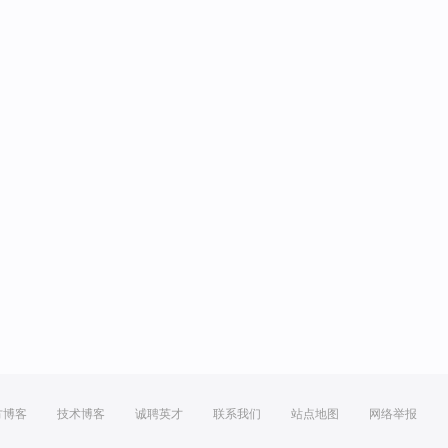
方博客
技术博客
诚聘英才
联系我们
站点地图
网络举报