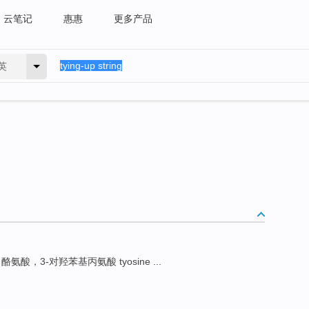
云笔记
惠惠
更多产品
英
酪氨酸，3-对羟苯基丙氨酸 tyosine ...