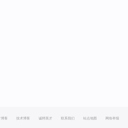
方博客
技术博客
诚聘英才
联系我们
站点地图
网络举报