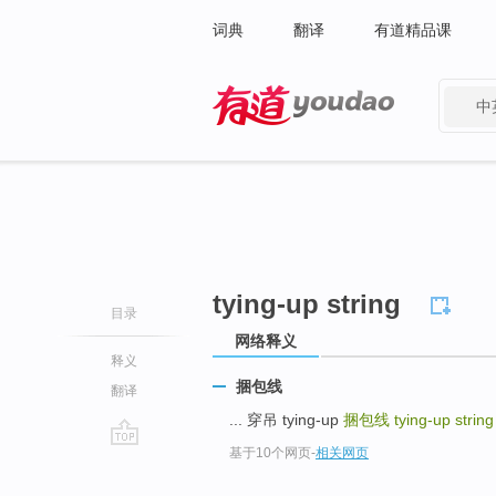
词典
翻译
有道精品课
中
有道 - 网易旗下搜索
tying-up string
目录
网络释义
释义
捆包线
翻译
... 穿吊 tying-up
捆包线
tying-up string
基于10个网页
-
相关网页
go
top