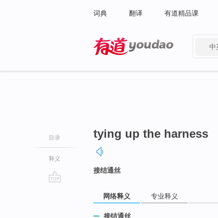
词典
翻译
有道精品课
中
有道 - 网易旗下搜索
tying up the harness
目录
释义
接结通丝
go
网络释义
专业释义
top
接结通丝