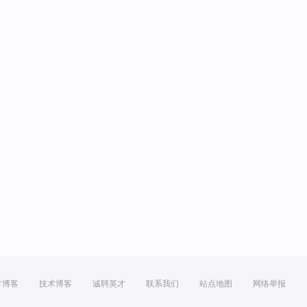
方博客
技术博客
诚聘英才
联系我们
站点地图
网络举报