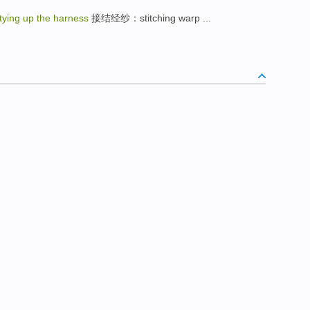
tying up the harness
接结经纱：stitching warp ...