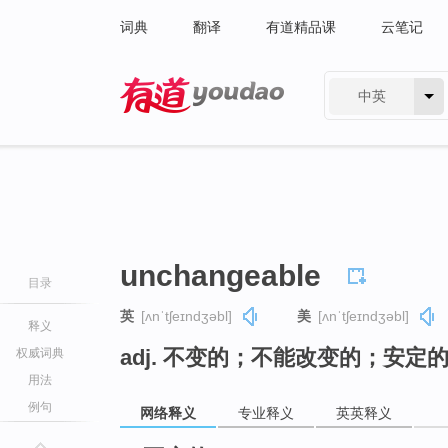
词典
翻译
有道精品课
云笔记
中英
有道 - 网易旗下搜索
unchangeable
目录
英
[ʌnˈtʃeɪndʒəbl]
美
[ʌnˈtʃeɪndʒəbl]
释义
adj. 不变的；不能改变的；安定
权威词典
用法
例句
网络释义
专业释义
英英释义