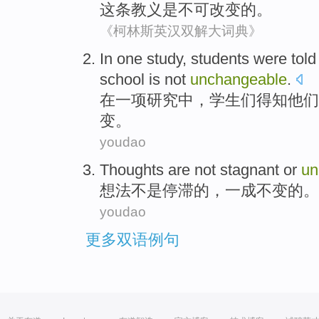
这
条教义
是
不可改变的
。
《柯林斯英汉双解大词典》
In
one
study
,
students
were
told
school
is not
unchangeable
.
在
一
项研究
中，
学生
们
得知
他们
变。
youdao
Thoughts
are not
stagnant
or
un
想法
不是
停滞
的，
一成不变
的。
youdao
更多双语例句