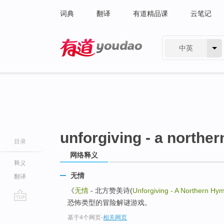
词典
翻译
有道精品课
云笔记
中英
有道 - 网易旗下搜索
unforgiving - a northe
目录
网络释义
释义
无情
翻译
《
无情
- 北方赞美诗(
Unforgiving - A Northern Hy
恐怖类型的冒险解谜游戏。
go
基于4个网页
-
相关网页
top