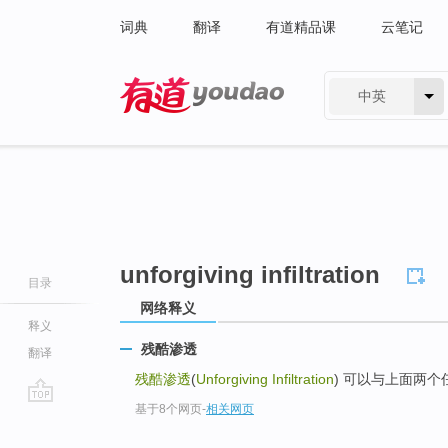
词典
翻译
有道精品课
云笔记
中英
有道 - 网易旗下搜索
unforgiving infiltration
目录
网络释义
释义
残酷渗透
翻译
残酷渗透
(
Unforgiving Infiltration
) 可以与上面两
基于8个网页
-
相关网页
go
top