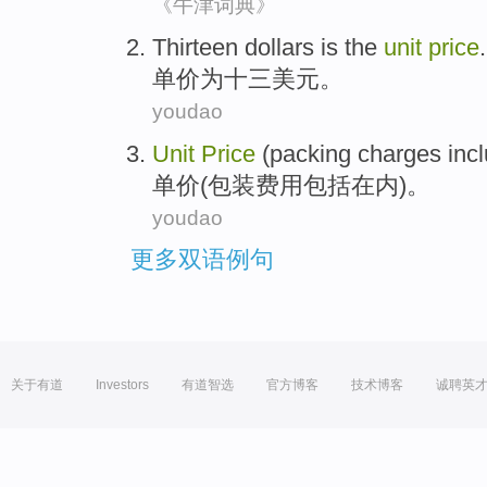
《牛津词典》
Thirteen
dollars
is
the
unit
price
.
单价
为
十三
美元
。
youdao
Unit
Price
(
packing
charges
inc
单价
(
包装
费用
包括在内
)。
youdao
更多双语例句
关于有道
Investors
有道智选
官方博客
技术博客
诚聘英