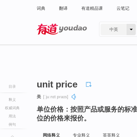
词典
翻译
有道精品课
云笔记
中英
有道 - 网易旗下搜索
unit price
目录
美
[ˈjuːnɪt praɪs]
释义
单位价格：按照产品或服务的标
权威词典
用法
位的价格来报价。
例句
网络释义
专业释义
英英释义