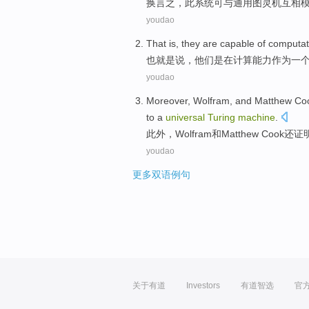
换言之
，
此
系统
可
与
通用
图灵机
互相
youdao
That is
,
they
are
capable
of
computat
也
就是说
，
他们
是
在
计算
能力
作为
一
youdao
Moreover
, Wolfram,
and
Matthew
Co
to
a
universal
Turing
machine
.
此外
，Wolfram
和
Matthew
Cook
还
证
youdao
更多双语例句
关于有道
Investors
有道智选
官