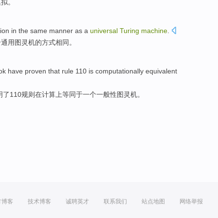
模拟。
ion
in
the
same
manner
as
a
universal
Turing
machine
.
个
通用
图灵机
的方式
相同
。
ok
have
proven that
rule
110 is
computationally
equivalent
明
了110
规则
在
计算
上
等同于
一个
一般性图灵机
。
方博客
技术博客
诚聘英才
联系我们
站点地图
网络举报