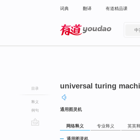
词典
翻译
有道精品课
中
有道 - 网易旗下搜索
universal turing mach
目录
释义
通用图灵机
例句
网络释义
专业释义
英英
go
top
通用图灵机