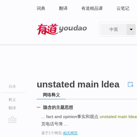
词典
翻译
有道精品课
云笔记
中英
有道 - 网易旗下搜索
unstated main ldea
目录
网络释义
释义
隐含的主题思想
翻译
... fact and opinion事实和观点
unstated main ldea
页电话号簿 ...
go
基于1个网页
-
相关网页
top