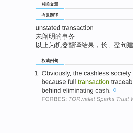
相关文章
top
有道翻译
unstated transaction
未阐明的事务
以上为机器翻译结果，长、整句
权威例句
Obviously, the cashless society
because full
transaction
traceabi
behind eliminating cash.
FORBES:
TORwallet Sparks Trust W