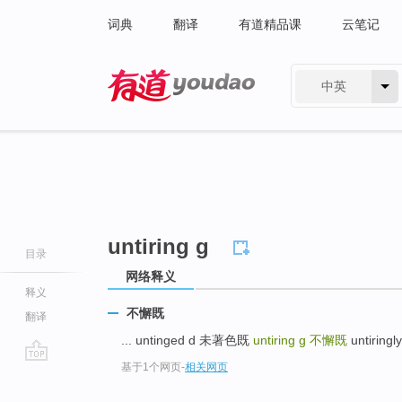
词典
翻译
有道精品课
云笔记
中英
有道 - 网易旗下搜索
untiring g
目录
网络释义
释义
不懈既
翻译
... untinged d 未著色既
untiring g
不懈既
untiring
基于1个网页
-
相关网页
go
top