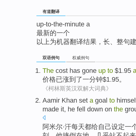
top
有道翻译
up-to-the-minute a
最新的一个
以上为机器翻译结果，长、整句
双语例句
权威例句
The
cost
has
gone
up
to
$1.95
价格
已
涨
到了
一
分钟
$1.95。
《柯林斯英汉双解大词典》
Aamir
Khan
set
a
goal
to
himsel
made it, he
fell down
on
the
gro
阿米尔
·
汗
每天都
给
自己
设定
一
刻
，他
摔倒
在
地
，
几乎
站不
起来