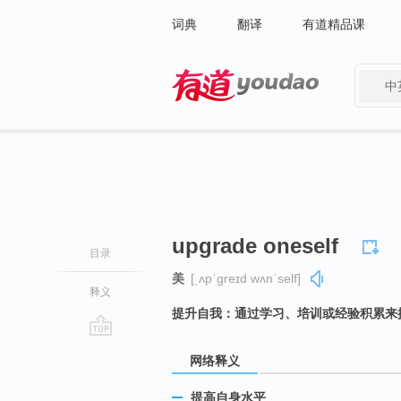
词典
翻译
有道精品课
中
有道 - 网易旗下搜索
upgrade oneself
目录
美
[ˌʌpˈɡreɪd wʌnˈself]
释义
提升自我：通过学习、培训或经验积累来
go
网络释义
top
提高自身水平