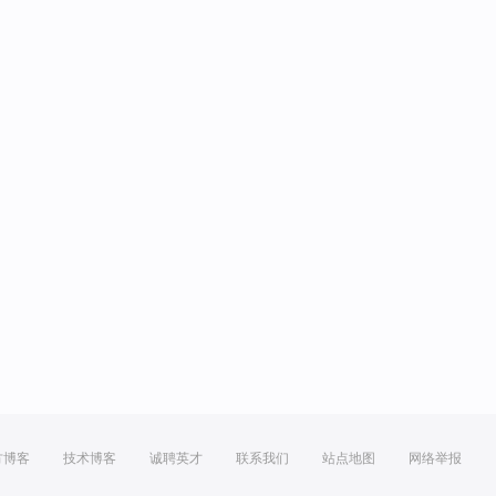
方博客
技术博客
诚聘英才
联系我们
站点地图
网络举报