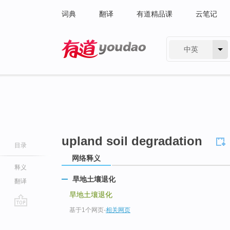
词典
翻译
有道精品课
云笔记
中英
有道 - 网易旗下搜索
upland soil degradation
目录
网络释义
释义
旱地土壤退化
翻译
旱地土壤退化
基于1个网页
-
相关网页
go
top