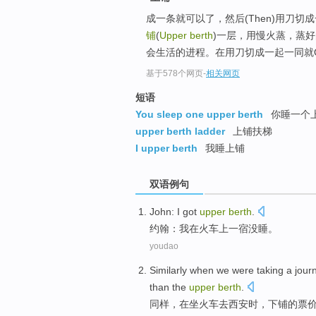
成一条就可以了，然后(Then)用刀
铺
(
Upper berth
)一层，用慢火蒸，蒸
会生活的进程。在用刀切成一起一同就
基于578个网页
-
相关网页
短语
You sleep one upper berth
你睡一个
upper berth ladder
上铺扶梯
I upper berth
我睡上铺
双语例句
John
:
I
got
upper
berth
.
约翰
：
我
在火车
上
一宿没睡。
youdao
Similarly
when
we were
taking
a jour
than
the
upper
berth
.
同样
，在
坐
火车
去
西安
时
，
下铺
的
票