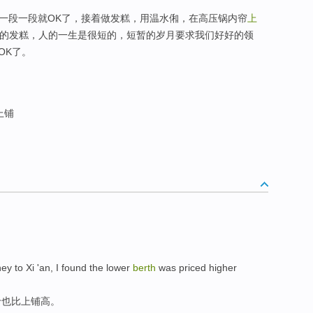
切成一段一段就OK了，接着做发糕，用温水俰，在高压锅内帘
上
好的发糕，人的一生是很短的，短暂的岁月要求我们好好的领
OK了。
上铺
ney
to
Xi 'an
, I found
the
lower
berth
was priced
higher
价也
比
上铺
高
。