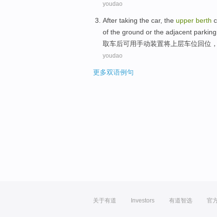
youdao
After
taking the
car
, the
upper
berth
c
of
the ground
or
the
adjacent
parking
取
车
后
可用手动装置
将
上层
车位
回位
youdao
更多双语例句
关于有道
Investors
有道智选
官