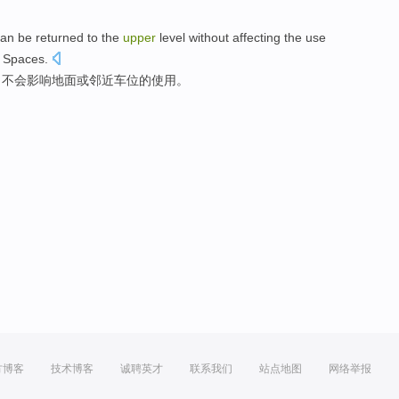
an
be returned
to the
upper
level without
affecting
the
use
Spaces.
，
不会
影响
地面
或
邻近
车位
的
使用
。
方博客
技术博客
诚聘英才
联系我们
站点地图
网络举报