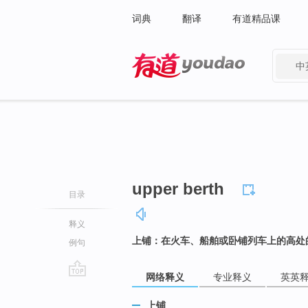
词典
翻译
有道精品课
中
有道 - 网易旗下搜索
upper berth
目录
释义
上铺：在火车、船舶或卧铺列车上的高处
例句
网络释义
专业释义
英英
go
top
上铺