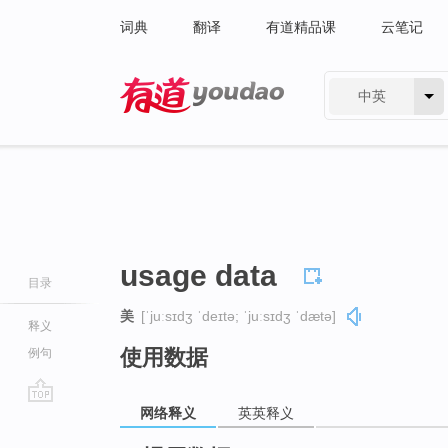
词典
翻译
有道精品课
云笔记
中英
有道 - 网易旗下搜索
usage data
目录
美
[ˈjuːsɪdʒ ˈdeɪtə; ˈjuːsɪdʒ ˈdætə]
释义
使用数据
例句
网络释义
英英释义
go
top