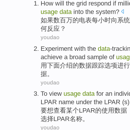
How
will
the grid
respond
if
mill
usage
data
into the
system
?
如果
数百万
的
电表
每
小时
向
系统
何反应
？
youdao
Experiment
with
the
data
-tracki
achieve
a
broad sample
of
usag
用
下面
介绍
的数据
跟踪
选项
进行
据。
youdao
To
view
usage
data
for
an indivi
LPAR
name
under
the
LPAR (
s
要想
查看
某个
LPAR
的
使用
数据
选择
LPAR
名称
。
youdao