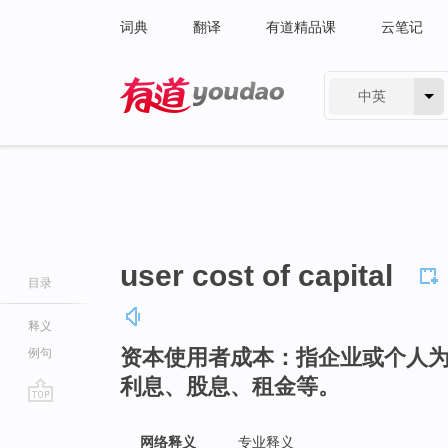
词典
翻译
有道精品课
云笔记
中英
有道 - 网易旗下搜索
user cost of capital
目录
释义
资本使用者成本：指企业或个人
例句
利息、股息、租金等。
go
top
网络释义
专业释义