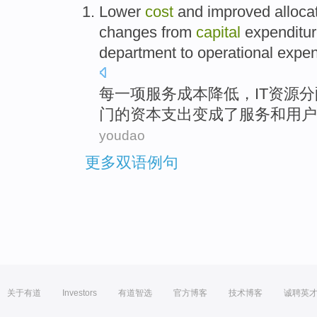
Lower
cost
and
improved
alloca
changes from
capital
expenditu
department
to
operational
expen
每一
项
服务
成本
降低
，
IT
资源
分
门
的
资本
支出
变成
了
服务
和
用户
youdao
更多双语例句
关于有道
Investors
有道智选
官方博客
技术博客
诚聘英