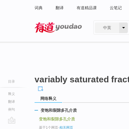
词典
翻译
有道精品课
云笔记
中英
有道 - 网易旗下搜索
variably saturated fra
目录
释义
网络释义
翻译
例句
变饱和裂隙多孔介质
变饱和裂隙多孔介质
go
基于1个网页
-
相关网页