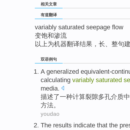
相关文章
top
有道翻译
variably saturated seepage flow
变饱和渗流
以上为机器翻译结果，长、整句
双语例句
A
generalized
equivalent-conti
calculating
variably
saturated
s
media
.
描述了
一
种
计算
裂隙
多孔
介质
中
方法
。
youdao
The results
indicate that
the
pre