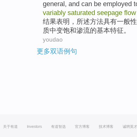
general, and
can be
employed 
variably
saturated
seepage
flow
结果
表明
，所述
方法
具有
一般性
质
中
变
饱和
渗流
的
基本
特征
。
youdao
更多双语例句
关于有道
Investors
有道智选
官方博客
技术博客
诚聘英