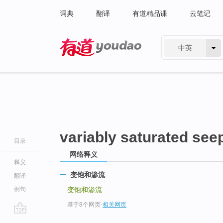
词典
翻译
有道精品课
云笔记
中英
有道 - 网易旗下搜索
variably saturated see
目录
网络释义
释义
变饱和渗流
翻译
例句
变饱和渗流
基于8个网页
-
相关网页
go