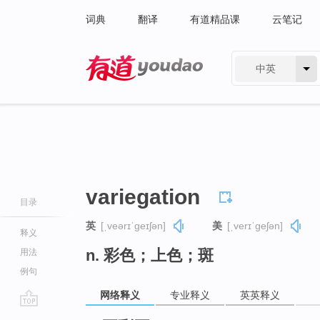
词典
翻译
有道精品课
云笔记
中英
有道 - 网易旗下搜索
variegation
目录
英
[ˌveərɪˈɡeɪʃən]
美
[ˌverɪˈɡeʃən]
释义
n. 彩色；上色；斑
用法
例句
网络释义
专业释义
英英释义
go