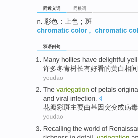
同近义词
同根词
n. 彩色；上色；斑
chromatic color
,
chromatic co
双语例句
Many
hollies
have
delightful
yel
许多
冬青树长
有
好看的黄白相间
youdao
The
variegation
of
petals
origina
and
viral
infection.
花瓣
彩斑
主要
由
基因
突变
或
病毒
youdao
Recalling
the
world
of
Renaissa
richness
in
detail
,
variegation
a